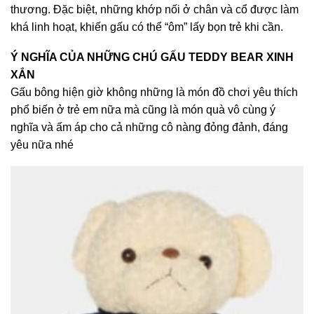
thương. Đặc biệt, những khớp nối ở chân và cổ được làm
khá linh hoạt, khiến gấu có thể “ôm” lấy bọn trẻ khi cần.
Ý NGHĨA CỦA NHỮNG CHÚ GẤU TEDDY BEAR XINH
XẮN
Gấu bông hiện giờ không nhữn
g là món đồ chơi yêu thích
phổ biến ở trẻ em nữa mà cũng là món quà vô cùng ý
nghĩa và ấm áp cho cả những cô nàng đỏng đảnh, đáng
yêu nữa nhé