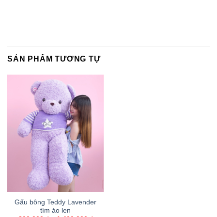
SẢN PHẨM TƯƠNG TỰ
Gấu bông Teddy Lavender
tím áo len