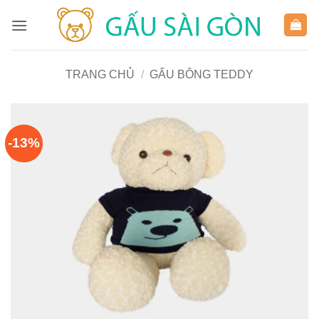
Bỏ
qua
nội
dung
TRANG CHỦ
/
GẤU BÔNG TEDDY
-13%