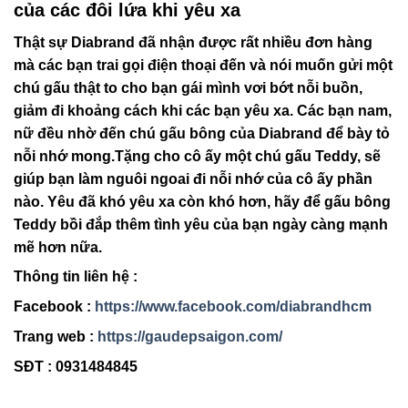
của các đôi lứa khi yêu xa
Thật sự Diabrand đã nhận được rất nhiều đơn hàng
mà các bạn trai gọi điện thoại đến và nói muốn gửi một
chú gấu thật to cho bạn gái mình vơi bớt nỗi buồn,
giảm đi khoảng cách khi các bạn yêu xa. Các bạn nam,
nữ đều nhờ đến chú gấu bông của Diabrand để bày tỏ
nỗi nhớ mong.Tặng cho cô ấy một chú gấu Teddy, sẽ
giúp bạn làm nguôi ngoai đi nỗi nhớ của cô ấy phần
nào. Yêu đã khó yêu xa còn khó hơn, hãy để gấu bông
Teddy bồi đắp thêm tình yêu của bạn ngày càng mạnh
mẽ hơn nữa.
Thông tin liên hệ :
Facebook :
https://www.facebook.com/diabrandhcm
Trang web :
https://gaudepsaigon.com/
SĐT : 0931484845