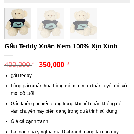
Gấu Teddy Xoăn Kem 100% Xịn Xinh
Giá
Giá
400,000
350,000
₫
₫
gốc
hiện
gấu teddy
là:
tại
400,000 ₫.
là:
Lông gấu xoắn hoa hồng mềm mịn an toàn tuyệt đối với
350,000 ₫.
mọi độ tuổi
Gấu không bị biến dạng trong khi hút chân không để
vận chuyển hay biến dạng trong quá trình sử dụng
Giá cả cạnh tranh
Là món quà ý nghĩa mà Diabrand mang lại cho quý