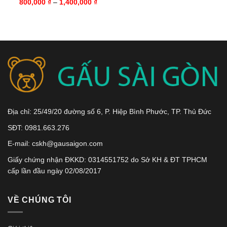
Khoảng
800,000
₫
–
1,400,000
₫
giá:
từ
800,000 ₫
đến
1,400,000 ₫
Địa chỉ: 25/49/20 đường số 6, P. Hiệp Bình Phước, TP. Thủ Đức
SĐT: 0981.663.276
E-mail: cskh@gausaigon.com
Giấy chứng nhận ĐKKD: 0314551752 do Sở KH & ĐT TPHCM
cấp lần đầu ngày 02/08/2017
VỀ CHÚNG TÔI