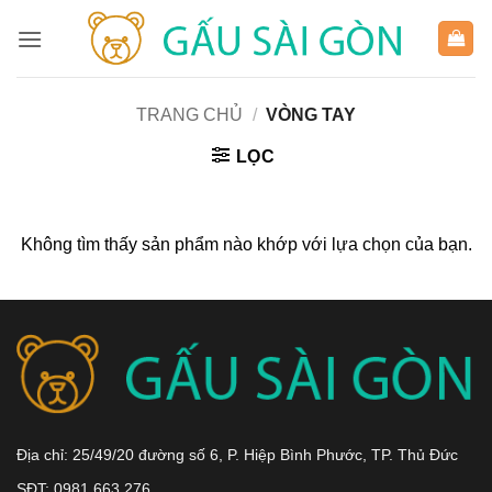
Bỏ
qua
nội
dung
TRANG CHỦ
/
VÒNG TAY
LỌC
Không tìm thấy sản phẩm nào khớp với lựa chọn của bạn.
Địa chỉ: 25/49/20 đường số 6, P. Hiệp Bình Phước, TP. Thủ Đức
SĐT: 0981.663.276