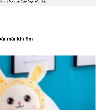
ông Thỏ Trái Cây Ngộ Nghĩnh
oải mái khi ôm