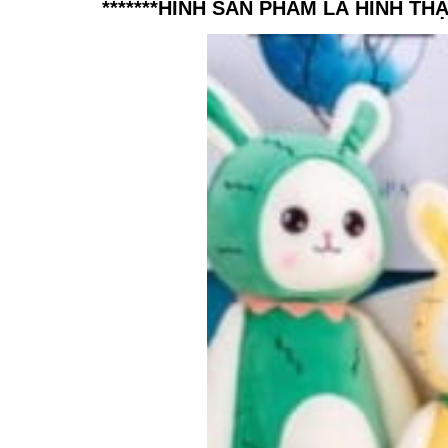
*******HÌNH SẢN PHẨM LÀ HÌNH TH