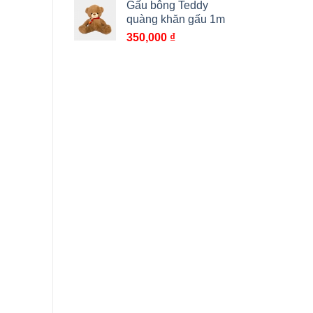
Gấu bông Teddy
từ
quàng khăn gấu 1m
350,000 ₫
350,000
₫
đến
450,000 ₫