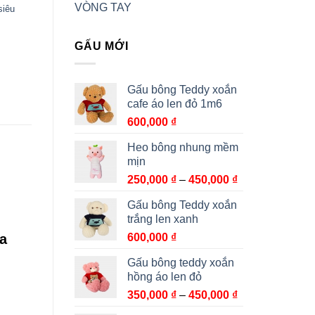
VÒNG TAY
siêu
GẤU MỚI
Gấu bông Teddy xoắn
cafe áo len đỏ 1m6
600,000
₫
Heo bông nhung mềm
mịn
Khoảng
250,000
₫
–
450,000
₫
giá:
Gấu bông Teddy xoắn
từ
trắng len xanh
250,000 ₫
a
600,000
₫
đến
450,000 ₫
Gấu bông teddy xoắn
hồng áo len đỏ
Khoảng
350,000
₫
–
450,000
₫
giá: