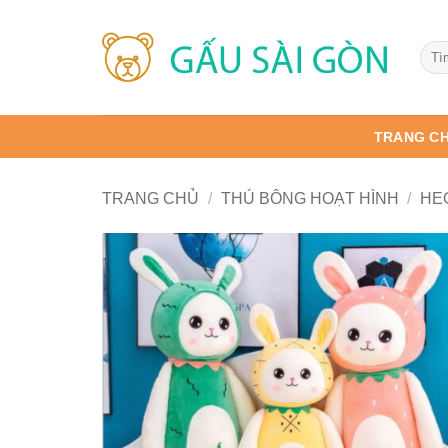
Bỏ
qua
Tìm
nội
kiếm
dung
TRANG C
TRANG CHỦ
/
THÚ BÔNG HOẠT HÌNH
/
HE