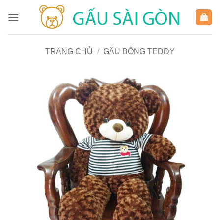
Bỏ
qua
nội
dung
TRANG CHỦ
/
GẤU BÔNG TEDDY