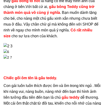
thấy
gấu bông to hot
là nàng có thể thấy hình ảnh của
chàng ở bên.Với bất cứ ai,
gấu bông Teddy cũng trở
thành món quà vô cùng ý nghĩa
. Bạn muốn dành tặng
cho bé, cho nàng một chú gấu xinh xắn nhưng chưa biết
mua ở đâu. Vậy chần chừ gì mà không đến với SHOP để
rinh về ngay cho mình món quà ý nghĩa.
Có rất nhiều
size
cho sự lựa chọn của khách.
Chiếc gối ôm tên là gấu teddy.
Con gái luôn luôn thích được ôm và ôm trong khi ngủ . Mỗi
khi nàng vui, nàng buồn, nàng nhớ đến bạn thì hình ảnh
liên tưởng đầu tiên đến bạn là chú
gấu teddy
dễ thương.
Một cái ôm thật chặt từ đôi tay, khiến cho nỗi nhớ của nàng