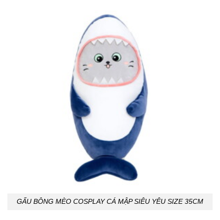
GẤU BÔNG MÈO COSPLAY CÁ MẬP SIÊU YÊU SIZE 35CM