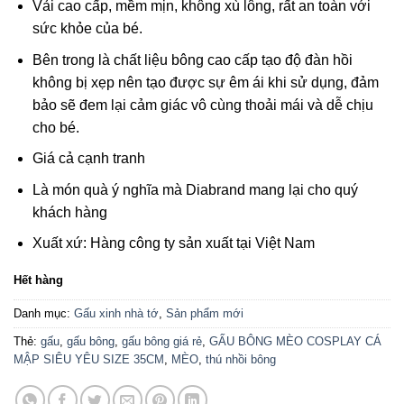
Vải cao cấp, mềm mịn, không xù lông, rất an toàn với
sức khỏe của bé.
Bên trong là chất liệu bông cao cấp tạo độ đàn hồi
không bị xẹp nên tạo được sự êm ái khi sử dụng, đảm
bảo sẽ đem lại cảm giác vô cùng thoải mái và dễ chịu
cho bé.
Giá cả cạnh tranh
Là món quà ý nghĩa mà Diabrand mang lại cho quý
khách hàng
Xuất xứ: Hàng công ty sản xuất tại Việt Nam
Hết hàng
Danh mục:
Gấu xinh nhà tớ
,
Sản phẩm mới
Thẻ:
gấu
,
gấu bông
,
gấu bông giá rẻ
,
GẤU BÔNG MÈO COSPLAY CÁ
MẬP SIÊU YÊU SIZE 35CM
,
MÈO
,
thú nhồi bông