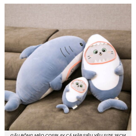
GẤU BÔNG MÈO COSPLAY CÁ MẬP SIÊU YÊU SIZE 35CM