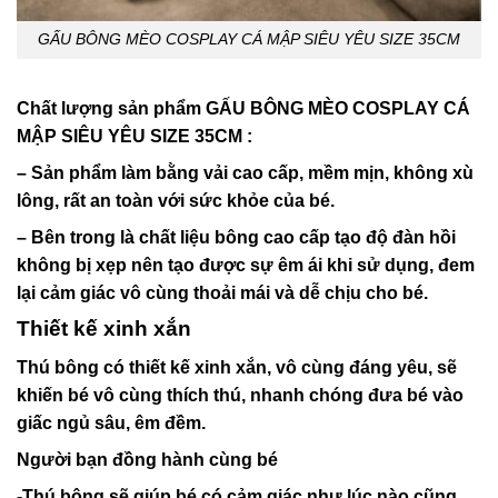
GẤU BÔNG MÈO COSPLAY CÁ MẬP SIÊU YÊU SIZE 35CM
Chất lượng sản phẩm GẤU BÔNG MÈO COSPLAY CÁ
MẬP SIÊU YÊU SIZE 35CM :
– Sản phẩm làm bằng vải cao cấp, mềm mịn, không xù
lông, rất an toàn với sức khỏe của bé.
– Bên trong là chất liệu bông cao cấp tạo độ đàn hồi
không bị xẹp nên tạo được sự êm ái khi sử dụng, đem
lại cảm giác vô cùng thoải mái và dễ chịu cho bé.
Thiết kế xinh xắn
Thú bông có thiết kế xinh xắn, vô cùng đáng yêu, sẽ
khiến bé vô cùng thích thú, nhanh chóng đưa bé vào
giấc ngủ sâu, êm đềm.
Người bạn đồng hành cùng bé
-Thú bông sẽ giúp bé có cảm giác như lúc nào cũng