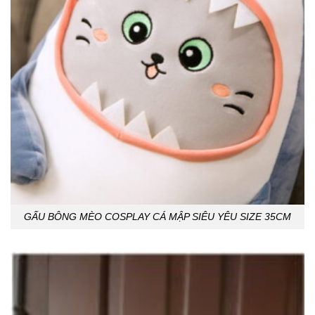
GẤU BÔNG MÈO COSPLAY CÁ MẬP SIÊU YÊU SIZE 35CM