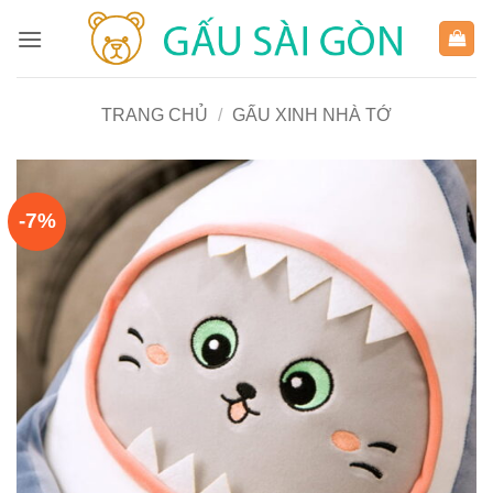
Bỏ
qua
nội
dung
TRANG CHỦ
/
GẤU XINH NHÀ TỚ
-7%