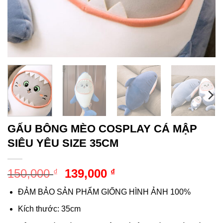
GẤU BÔNG MÈO COSPLAY CÁ MẬP
SIÊU YÊU SIZE 35CM
Giá
Giá
150,000
139,000
₫
₫
gốc
hiện
ĐẢM BẢO SẢN PHẨM GIỐNG HÌNH ẢNH 100%
là:
tại
150,000 ₫.
là:
Kích thước: 35cm
139,000 ₫.