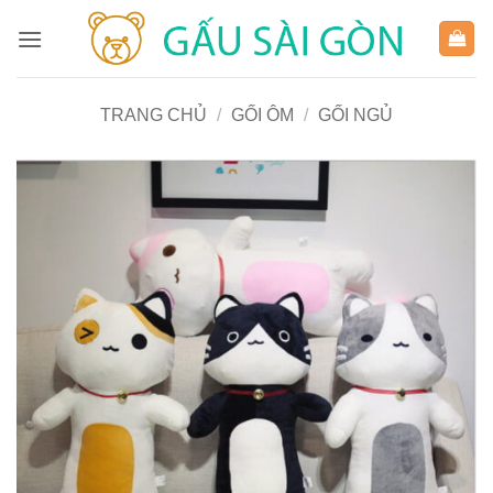
Bỏ
qua
nội
dung
TRANG CHỦ
/
GỐI ÔM
/
GỐI NGỦ