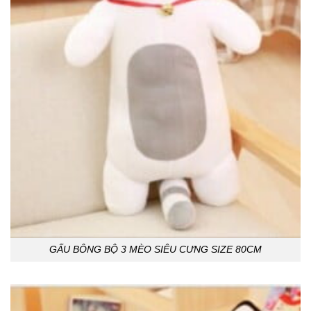
GẤU BÔNG BỘ 3 MÈO SIÊU CƯNG SIZE 80CM