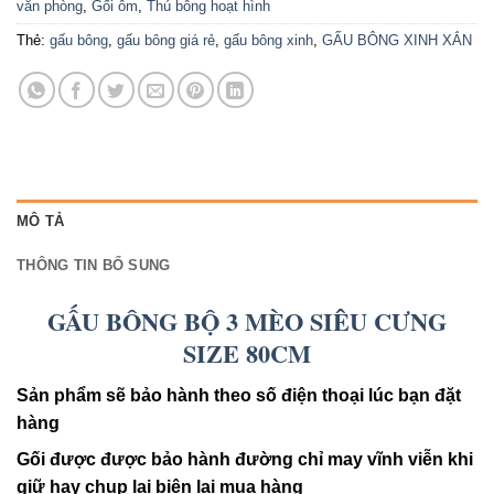
văn phòng
,
Gối ôm
,
Thú bông hoạt hình
Thẻ:
gấu bông
,
gấu bông giá rẻ
,
gấu bông xinh
,
GẤU BÔNG XINH XẮN
MÔ TẢ
THÔNG TIN BỔ SUNG
GẤU BÔNG BỘ 3 MÈO SIÊU CƯNG
SIZE 80CM
Sản phẩm sẽ bảo hành theo số điện thoại lúc bạn đặt
hàng
Gối được được bảo hành đường chỉ may vĩnh viễn khi
giữ hay chụp lại biên lai mua hàng